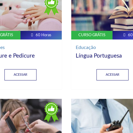
GRÁTIS
60 Horas
CURSO GRÁTIS
60
ões
Educação
re e Pedicure
Língua Portuguesa
ACESSAR
ACESSAR