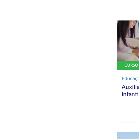
CURSO 
Educaç
Auxili
Infanti