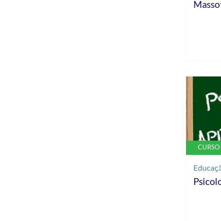
Masso
CURSO 
Educaç
Psicol