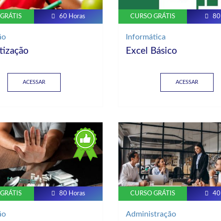
GRÁTIS
60 Horas
CURSO GRÁTIS
80
ão
Informática
tização
Excel Básico
ACESSAR
ACESSAR
GRÁTIS
80 Horas
CURSO GRÁTIS
40
ão
Administração