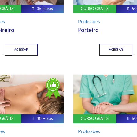
GRÁTIS
35 Horas
CURSO GRÁTIS
50
ões
Profissões
ireiro
Porteiro
ACESSAR
ACESSAR
GRÁTIS
40 Horas
CURSO GRÁTIS
60
ões
Profissões