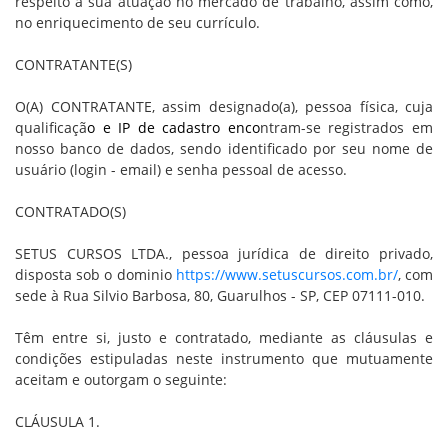
respeito à sua atuaçao no mercado de trabalho, assim como,
no enriquecimento de seu currículo.
CONTRATANTE(S)
O(A) CONTRATANTE, assim designado(a), pessoa física, cuja
qualifica
çã
o e IP de cadastro enc
o
ntram-se registrados em
nosso banco de dados, sendo identificado por seu nome de
usuário (login - email) e senha pessoal de acesso.
CONTRATADO(S)
SETUS CURSOS LTDA., pessoa jurídica de direito privado,
disposta sob o dominio
https://www.setuscursos.com.br/
, com
sede à Rua Silvio Barbosa, 80, Guarulhos - SP, CEP 07111-010.
Têm entre si, justo e contratado, mediante as cláusulas e
condições estipuladas neste instrumento que mutuamente
aceitam e outorgam o seguinte:
CLÁUSULA 1.